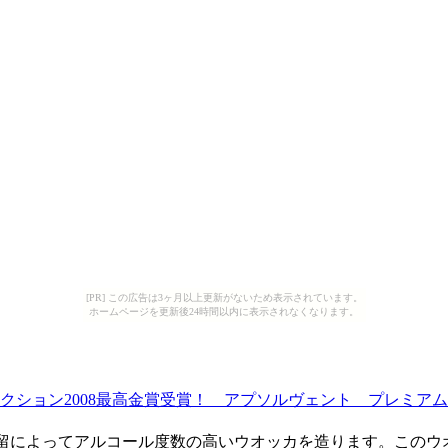
[PR] この広告は3ヶ月以上更新がないため表示されています。
ホームページを更新後24時間以内に表示されなくなります。
ション2008最高金賞受賞！ アプソルヴェント プレミアムウ
蒸留によってアルコール度数の高いウオッカを造ります。このウ