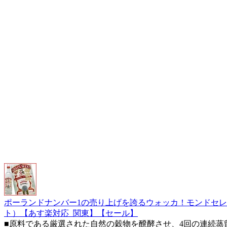
ポーランドナンバー1の売り上げを誇るウォッカ！モンドセレク
ト）【あす楽対応_関東】【セール】
■原料である厳選された自然の穀物を醗酵させ、4回の連続