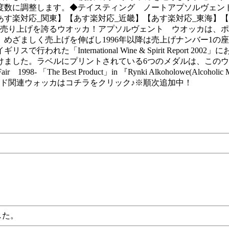
度数に調整します。◆テイスティング ノートアプソルヴェン
す楽対応_関東】【あす楽対応_近畿】【あす楽対応_東海】【
バー1の売り上げを誇るウオッカ！アプソルヴェント ウオッカは
、めざましく売上げを伸ばし1996年以降は売上げナンバー1
れた「International Wine & Spirit Repor
けました。ラベルにプリントされている6つのメダルは、このウオ
air 1998- 「The Best Product」in 『Rynki Alkoholowe
ド関連ウォッカはコチラをクリック♪※順次追加中！
した。