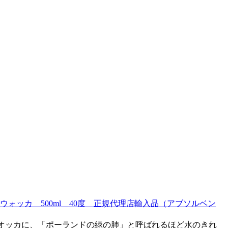
ォッカ 500ml 40度 正規代理店輸入品（アブソルベン
オッカに、「ポーランドの緑の肺」と呼ばれるほど水のきれ