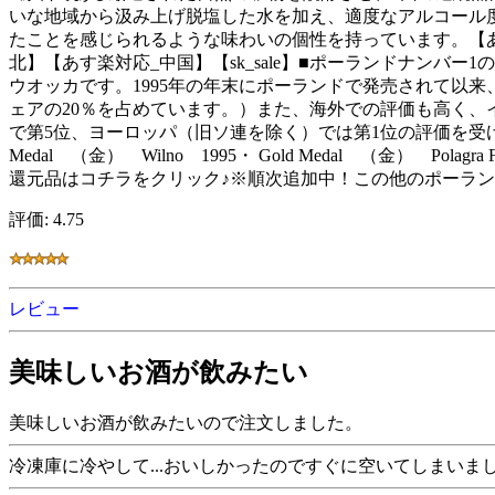
いな地域から汲み上げ脱塩した水を加え、適度なアルコール
たことを感じられるような味わいの個性を持っています。【あ
北】【あす楽対応_中国】【sk_sale】■ポーランドナン
ウオッカです。1995年の年末にポーランドで発売されて以来
ェアの20％を占めています。）また、海外での評価も高く、イギリスで行わ
で第5位、ヨーロッパ（旧ソ連を除く）では第1位の評価を受
Medal （金） Wilno 1995・ Gold Medal （金） Polagra F
還元品はコチラをクリック♪※順次追加中！この他のポーラン
評価: 4.75
レビュー
美味しいお酒が飲みたい
美味しいお酒が飲みたいので注文しました。
冷凍庫に冷やして...おいしかったのですぐに空いてしまいま