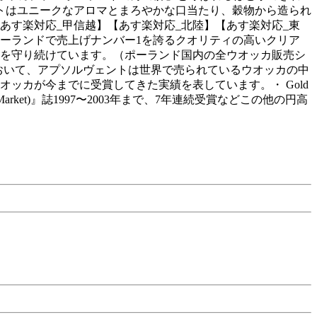
トはユニークなアロマとまろやかな口当たり、穀物から造られ
あす楽対応_甲信越】【あす楽対応_北陸】【あす楽対応_東
、ポーランドで売上げナンバー1を誇るクオリティの高いクリア
の座を守り続けています。（ポーランド国内の全ウオッカ販売シ
t 2002」において、アプソルヴェントは世界で売られているウオッカの中
ッカが今までに受賞してきた実績を表しています。・ Gold
(Alcoholic Market)』誌1997〜2003年まで、7年連続受賞などこの他の円高